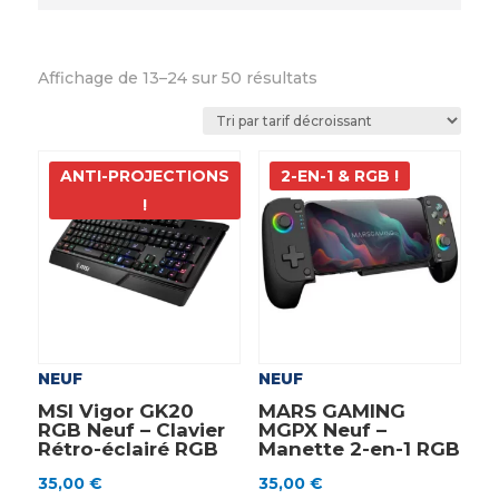
Trié
Affichage de 13–24 sur 50 résultats
par
prix
décroissant
ANTI-PROJECTIONS
2-EN-1 & RGB !
!
NEUF
NEUF
MSI Vigor GK20
MARS GAMING
RGB Neuf – Clavier
MGPX Neuf –
Rétro-éclairé RGB
Manette 2-en-1 RGB
35,00
€
35,00
€