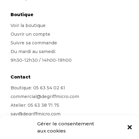
Boutique
Voir la boutique
Ouvrir un compte
Suivre sa commande
Du mardi au samedi:
9h30-12h30 / 14h00-19h00
Contact
Boutique:
05 63 54 02 61
commercial@degriffmicro.com
Atelier:
05 63 38 71 75
sav@degriffmicro.com
Direction:
albi@degriffmicro.com
Gérer le consentement
aux cookies
16 Avenue de Garban 81990 Puygouzon