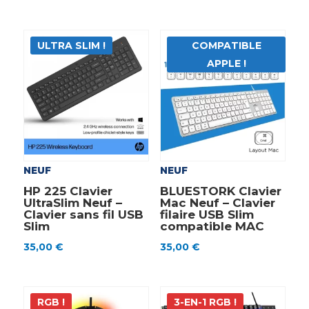
ULTRA SLIM !
COMPATIBLE
APPLE !
NEUF
NEUF
HP 225 Clavier
BLUESTORK Clavier
UltraSlim Neuf –
Mac Neuf – Clavier
Clavier sans fil USB
filaire USB Slim
Slim
compatible MAC
35,00
€
35,00
€
RGB !
3-EN-1 RGB !