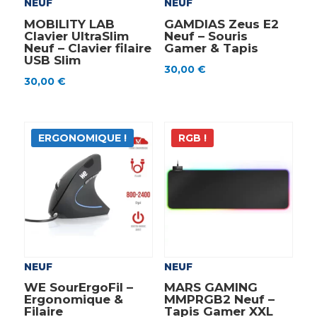
NEUF
NEUF
MOBILITY LAB
GAMDIAS Zeus E2
Clavier UltraSlim
Neuf – Souris
Neuf – Clavier filaire
Gamer & Tapis
USB Slim
30,00
€
30,00
€
ERGONOMIQUE !
RGB !
NEUF
NEUF
WE SourErgoFil –
MARS GAMING
Ergonomique &
MMPRGB2 Neuf –
Filaire
Tapis Gamer XXL