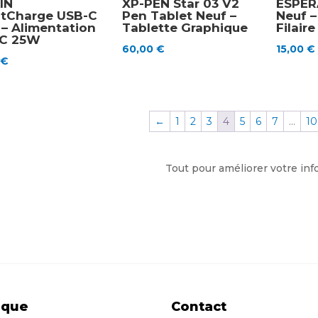
IN
XP-PEN Star 03 V2
ESPER
tCharge USB-C
Pen Tablet Neuf –
Neuf 
 – Alimentation
Tablette Graphique
Filair
C 25W
60,00
€
15,00
€
0
€
←
1
2
3
4
5
6
7
…
10
Tout pour améliorer votre in
ique
Contact