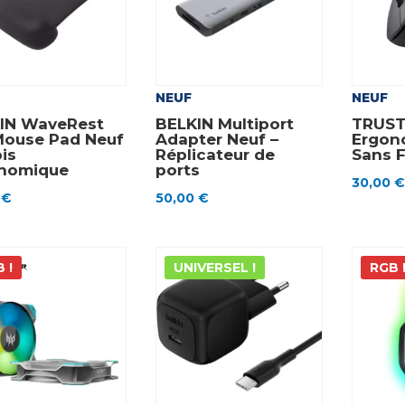
ancien
NEUF
NEUF
IN WaveRest
BELKIN Multiport
TRUST 
Mouse Pad Neuf
Adapter Neuf –
Ergon
is
Réplicateur de
Sans F
nomique
ports
30,00
€
0
€
50,00
€
 !
UNIVERSEL !
RGB 