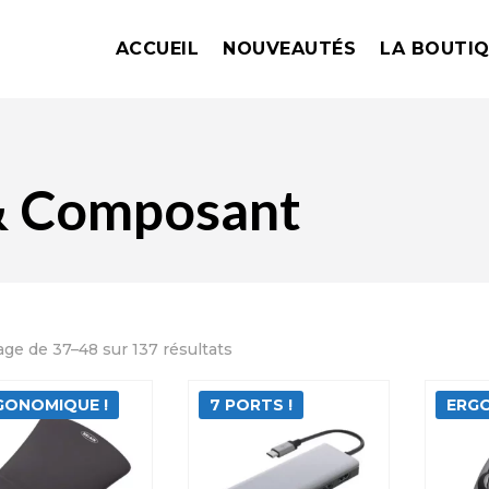
ACCUEIL
NOUVEAUTÉS
LA BOUTI
 & Composant
Trié
age de 37–48 sur 137 résultats
du
plus
GONOMIQUE !
7 PORTS !
ERGO
récent
au
plus