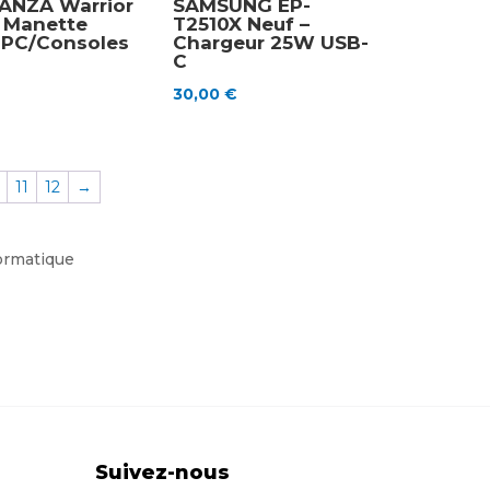
ANZA Warrior
SAMSUNG EP-
– Manette
T2510X Neuf –
e PC/Consoles
Chargeur 25W USB-
C
30,00
€
11
12
→
formatique
Suivez-nous