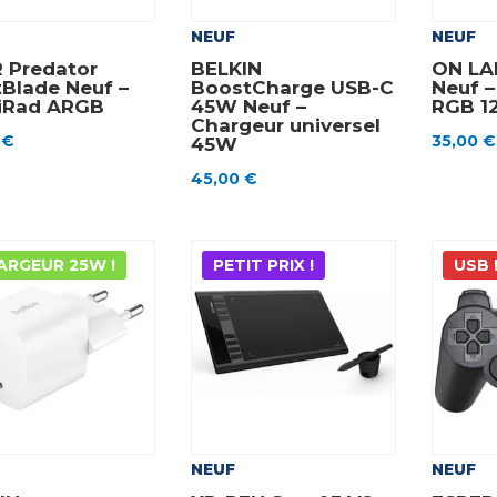
NEUF
NEUF
 Predator
BELKIN
ON LA
tBlade Neuf –
BoostCharge USB-C
Neuf –
iRad ARGB
45W Neuf –
RGB 1
Chargeur universel
0
€
35,00
€
45W
45,00
€
ARGEUR 25W !
PETIT PRIX !
USB 
NEUF
NEUF