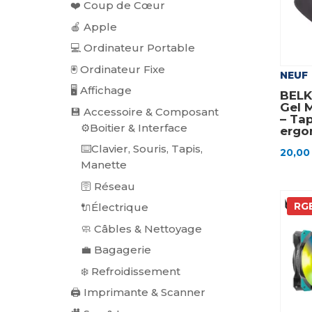
❤️ Coup de Cœur
🍎 Apple
💻 Ordinateur Portable
🖲️ Ordinateur Fixe
NEUF
🖥️ Affichage
BELK
Gel 
💾 Accessoire & Composant
– Tap
⚙️Boitier & Interface
ergo
⌨️Clavier, Souris, Tapis,
20,0
Manette
🛜 Réseau
RGB
🔌Électrique
🧼 Câbles & Nettoyage
💼 Bagagerie
❄️ Refroidissement
🖨️ Imprimante & Scanner