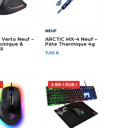
NEUF
Verto Neuf –
ARCTIC MX-4 Neuf –
omique &
Pâte Thermique 4g
il
7,00
€
!
3-EN-1 RGB !