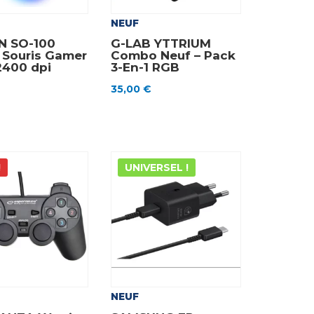
NEUF
N SO-100
G-LAB YTTRIUM
 Souris Gamer
Combo Neuf – Pack
2400 dpi
3-En-1 RGB
35,00
€
!
UNIVERSEL !
NEUF