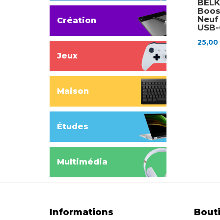
BELK
Boos
Neuf
Création
USB-
25,0
Jeux
Maison
Études
Multimédia
Informations
Bout