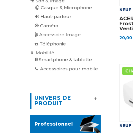
🎥 Son & Image
🎧 Casque & Microphone
NEUF
🔊 Haut-parleur
ACER
Fros
🧿 Caméra
Vent
🎬 Accessoire Image
20,0
☎️ Téléphonie
📱 Mobilité
📔Smartphone & tablette
📞 Accessoires pour mobile
CH
UNIVERS DE
PRODUIT
Professionnel
NEUF